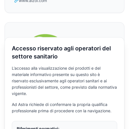
www.aizoi.com
Accesso riservato agli operatori del
settore sanitario
L’accesso alla visualizzazione dei prodotti e del
Genesi s.r.l.
materiale informativo presente su questo sito è
OSPEDALI - CLINICHE - STUDI
riservato esclusivamente agli operatori sanitari e ai
MEDICI - ALTRO
professionisti del settore, come previsto dalla normativa
vigente.
Via Villoresi 65, Desio (MB)
Ad Astra richiede di confermare la propria qualifica
(+39) 0362 621857
professionale prima di procedere con la navigazione.
genesi@genesigroup.com
www.genesigroup.com
Riferimenti normativi: