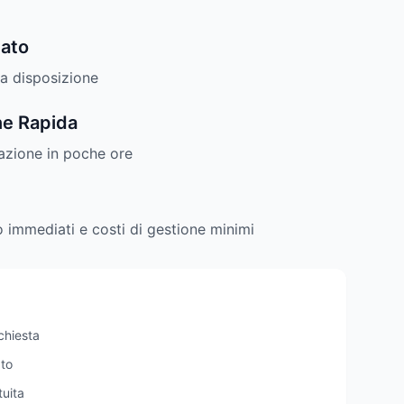
ato
ua disposizione
e Rapida
mazione in poche ore
 immediati e costi di gestione minimi
ichiesta
ato
uita