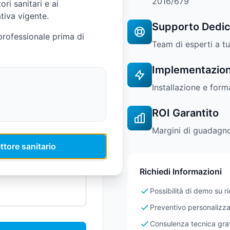
2016/679
ri sanitari e ai
tiva vigente.
Supporto Dedic
professionale prima di
Team di esperti a t
Implementazion
Installazione e for
ROI Garantito
Margini di guadagno
ttore sanitario
Richiedi Informazioni
Possibilità di demo su r
Preventivo personalizz
Consulenza tecnica grat