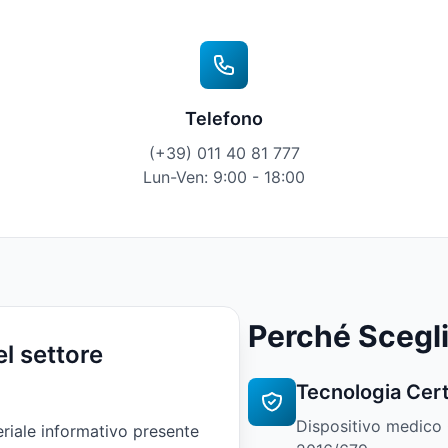
Telefono
(+39) 011 40 81 777
Lun-Ven: 9:00 - 18:00
Perché Scegli
el settore
Tecnologia Cert
ssibile per discutere
Dispositivo medic
eriale informativo presente