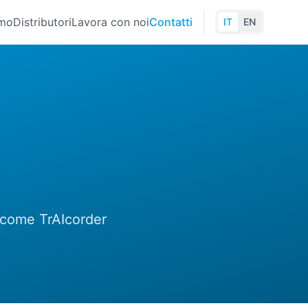
amo
Distributori
Lavora con noi
Contatti
IT
EN
e come TrAIcorder