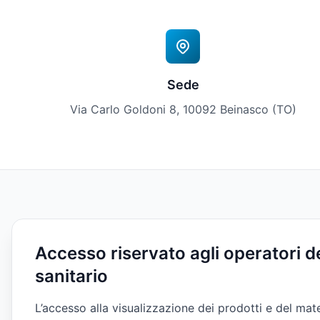
Sede
Via Carlo Goldoni 8, 10092 Beinasco (TO)
Accesso riservato agli operatori d
Invia un Messaggio
sanitario
Compila il form e ti ricontatteremo il prima po
L’accesso alla visualizzazione dei prodotti e del mat
delle tue esigenze.